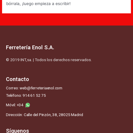
bórrala, ¡luego empieza a escribir!
Ferretería Enol S.A.
© 2019 INT,sa. | Todos los derechos reservados.
Contacto
Correo: web@ferreteriaenol.com
Teléfono: 914 61 52 75
Móvil: +34
Dirección: Calle del Pinzón, 38, 28025 Madrid
Síguenos